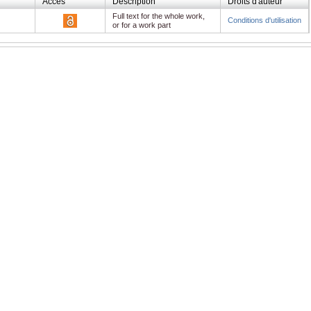
Accès
Description
Droits d'auteur
Full text for the whole work,
Conditions d'utilisation
or for a work part