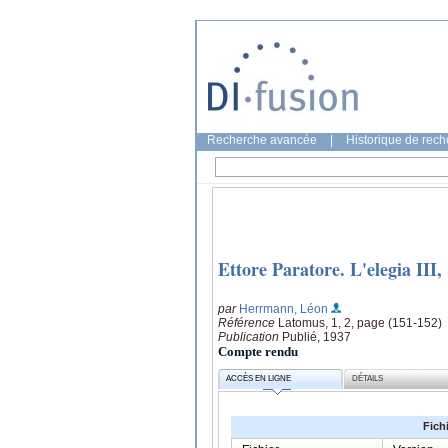
Recherche avancée
|
Historique de rec
Ettore Paratore. L'elegia III, 
par
Herrmann, Léon
Référence
Latomus, 1, 2, page (151-152)
Publication
Publié, 1937
Compte rendu
ACCÈS EN LIGNE
DÉTAILS
Fich