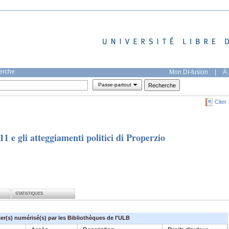
herche
Mon DI-fusion
|
À 
Passe-partout
Citer
11 e gli atteggiamenti politici di Properzio
STATISTIQUES
ier(s) numérisé(s) par les Bibliothèques de l'ULB