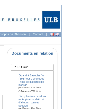
propos de DI-fusion
|
Contact
|
Documents en relation
DI-fusion
Quand à Basècles "on
f’zoit l’tour d’el choque"
: note de dialectologie
picarde
par Deroux, Carl Omer
2025-02-01
Publication
Sur (et autour de) deux
mots picards, d'Ath et
d'ailleurs : totin et
spèpieû
par Deroux, Carl Omer