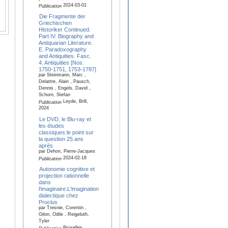
2024-03-01
Publication
Die Fragmente der
Griechischen
Historiker Continued.
Part IV. Biography and
Antiquarian Literature.
E. Paradoxography
and Antiquities. Fasc.
4. Antiquities [Nos.
1750-1751, 1753-1787]
par Steinmann, Marc ,
Delattre, Alain , Pausch,
Dennis , Engels, David ,
Schorn, Stefan
Leyde, Brill,
Publication
2024
Le DVD, le Blu-ray et
les études
classiques:le point sur
la question 25 ans
après
par Dehon, Pierre-Jacques
2024-02-18
Publication
Autonomie cognitive et
projection rationnelle
dans
l'imaginaire:L'imagination
dialectique chez
Proclus
par Tresnie, Corentin ,
Gilon, Odile , Reigeluth,
Tyler