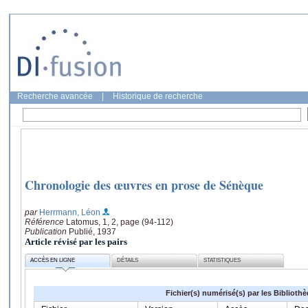
Recherche avancée
|
Historique de recherche
Chronologie des œuvres en prose de Sénèque
par
Herrmann, Léon
Référence
Latomus, 1, 2, page (94-112)
Publication
Publié, 1937
Article révisé par les pairs
ACCÈS EN LIGNE
DÉTAILS
STATISTIQUES
Fichier(s) numérisé(s) par les Biblioth