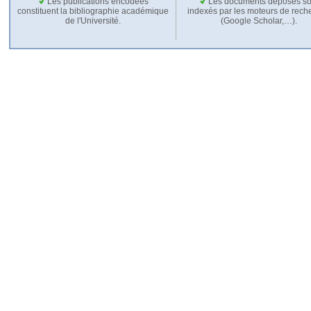
Les publications encodées
Les documents déposés so
constituent la bibliographie académique
indexés par les moteurs de rech
de l'Université.
(Google Scholar,…).