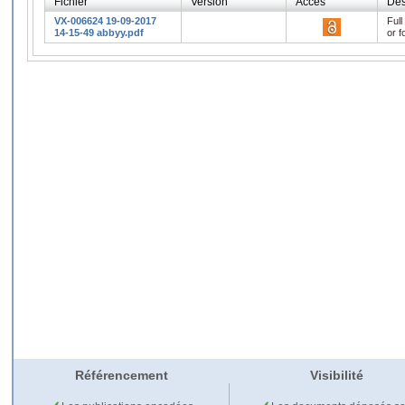
Fichier
Version
Accès
Des
VX-006624 19-09-2017
Full
14-15-49 abbyy.pdf
or f
Référencement
Visibilité