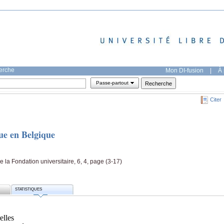
herche
Mon DI-fusion
|
À 
Passe-partout
Citer
que en Belgique
 la Fondation universitaire, 6, 4, page (3-17)
STATISTIQUES