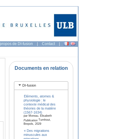
propos de DI-fusion
|
Contact
|
Documents en relation
DI-fusion
Eléments, atomes &
physiologie : le
contexte médical des
théories de la matière
(1567-1634)
par Moreau, Elisabeth
Turnhout,
Publication
Brepols, 2029
« Des migrations
minuscules aux
migrations