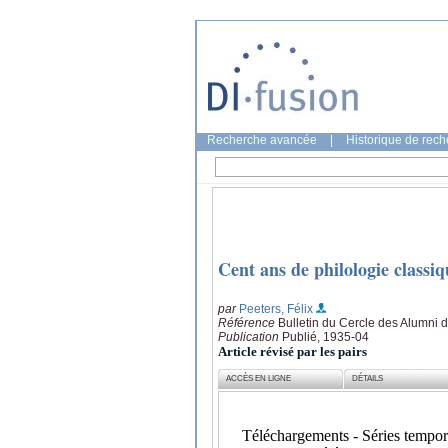
Recherche avancée
|
Historique de rec
Cent ans de philologie classi
par
Peeters, Félix
Référence
Bulletin du Cercle des Alumni de
Publication
Publié, 1935-04
Article révisé par les pairs
ACCÈS EN LIGNE
DÉTAILS