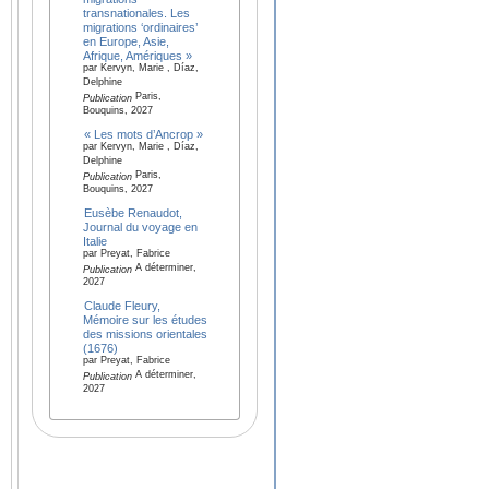
transnationales. Les
migrations ‘ordinaires’
en Europe, Asie,
Afrique, Amériques »
par Kervyn, Marie , Díaz,
Delphine
Paris,
Publication
Bouquins, 2027
« Les mots d’Ancrop »
par Kervyn, Marie , Díaz,
Delphine
Paris,
Publication
Bouquins, 2027
Eusèbe Renaudot,
Journal du voyage en
Italie
par Preyat, Fabrice
A déterminer,
Publication
2027
Claude Fleury,
Mémoire sur les études
des missions orientales
(1676)
par Preyat, Fabrice
A déterminer,
Publication
2027