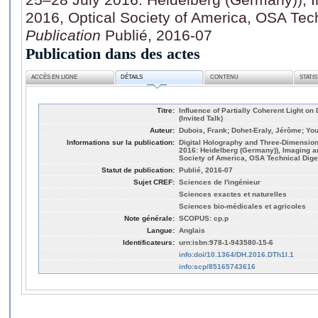
2016, Optical Society of America, OSA Tech
Publication
Publié, 2016-07
Publication dans des actes
ACCÈS EN LIGNE
DÉTAILS
CONTENU
STATI
Titre:
Influence of Partially Coherent Light on
(Invited Talk)
Auteur:
Dubois, Frank; Dohet-Eraly, Jérôme; Yo
Informations sur la publication:
Digital Holography and Three-Dimension
2016: Heidelberg (Germany)), Imaging a
Society of America, OSA Technical Diges
Statut de publication:
Publié, 2016-07
Sujet CREF:
Sciences de l'ingénieur
Sciences exactes et naturelles
Sciences bio-médicales et agricoles
Note générale:
SCOPUS: cp.p
Langue:
Anglais
Identificateurs:
urn:isbn:978-1-943580-15-6
info:doi/10.1364/DH.2016.DTh1I.1
info:scp/85165743616