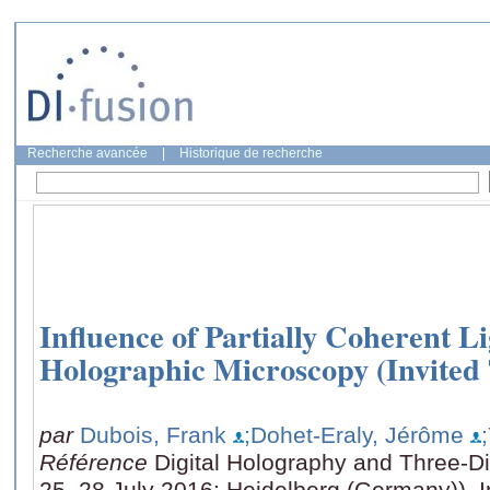
Recherche avancée
|
Historique de recherche
Influence of Partially Coherent Li
Holographic Microscopy (Invited 
par
Dubois, Frank
;Dohet-Eraly, Jérôme
Référence
Digital Holography and Three-D
25–28 July 2016: Heidelberg (Germany)), 