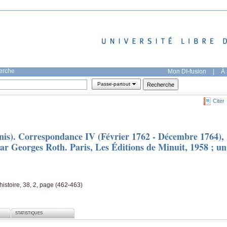
herche
Mon DI-fusion
|
À 
Passe-partout
Citer
is). Correspondance IV (Février 1762 - Décembre 1764),
 par Georges Roth. Paris, Les Éditions de Minuit, 1958 ; un
histoire, 38, 2, page (462-463)
STATISTIQUES