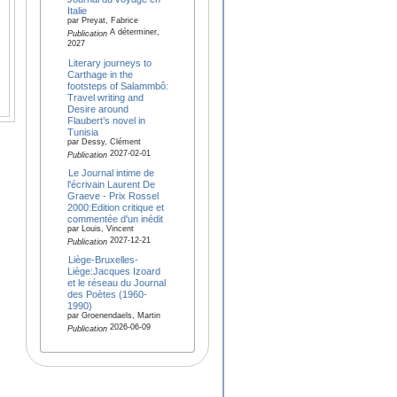
Italie
par Preyat, Fabrice
A déterminer,
Publication
2027
Literary journeys to
Carthage in the
footsteps of Salammbô:
Travel writing and
Desire around
Flaubert’s novel in
Tunisia
par Dessy, Clément
2027-02-01
Publication
Le Journal intime de
l'écrivain Laurent De
Graeve - Prix Rossel
2000:Edition critique et
commentée d'un inédit
par Louis, Vincent
2027-12-21
Publication
Liège-Bruxelles-
Liège:Jacques Izoard
et le réseau du Journal
des Poètes (1960-
1990)
par Groenendaels, Martin
2026-06-09
Publication