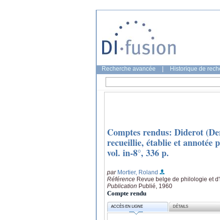
Recherche avancée
|
Historique de rec
Comptes rendus: Diderot (Den
recueillie, établie et annotée
vol. in-8°, 336 p.
par
Mortier, Roland
Référence
Revue belge de philologie et d'
Publication
Publié, 1960
Compte rendu
ACCÈS EN LIGNE
DÉTAILS