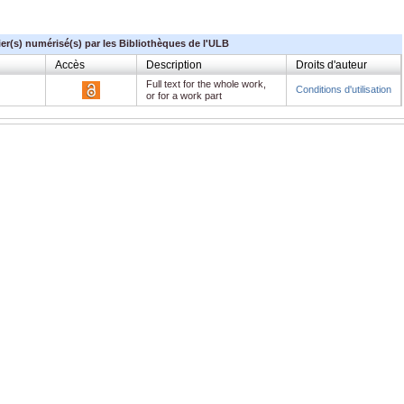
ier(s) numérisé(s) par les Bibliothèques de l'ULB
Accès
Description
Droits d'auteur
Full text for the whole work,
Conditions d'utilisation
or for a work part