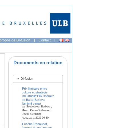
propos de DI-fusion
|
Contact
|
Documents en relation
DI-fusion
Prix littéraire entre
culture et stratégie
industrielle:Prix littéraire
de Baťa (Baťova
literární cena)
par Svobodova, Barbora ,
Méon, Pierre-Guillaume ,
David, Geraldine
2026-09-30
Publication
Eusèbe Renaudot,
Journal du voyage en