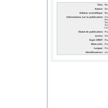
Titre:
Re
Auteur:
Del
Editeur scientifique:
Bu
Informations sur la publication:
Co
Pr
Se
Co
Leu
Statut de publication:
Pu
series:
Or
Sujet CREF:
Pa
Mots-clés:
Pa
Langue:
Fr
Identificateurs:
ur