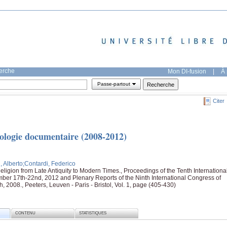
herche
Mon DI-fusion
|
À 
Passe-partout
Citer
ologie documentaire (2008-2012)
, Alberto
;Contardi, Federico
Religion from Late Antiquity to Modern Times., Proceedings of the Tenth Internationa
ber 17th-22nd, 2012 and Plenary Reports of the Ninth International Congress of
 2008., Peeters, Leuven - Paris - Bristol, Vol. 1, page (405-430)
CONTENU
STATISTIQUES