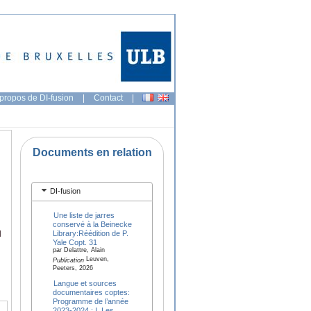
propos de DI-fusion
|
Contact
|
Documents en relation
DI-fusion
Une liste de jarres
conservé à la Beinecke
Library:Réédition de P.
l
Yale Copt. 31
par Delattre, Alain
Leuven,
Publication
Peeters, 2026
Langue et sources
documentaires coptes:
Programme de l’année
2023-2024 : I. Les