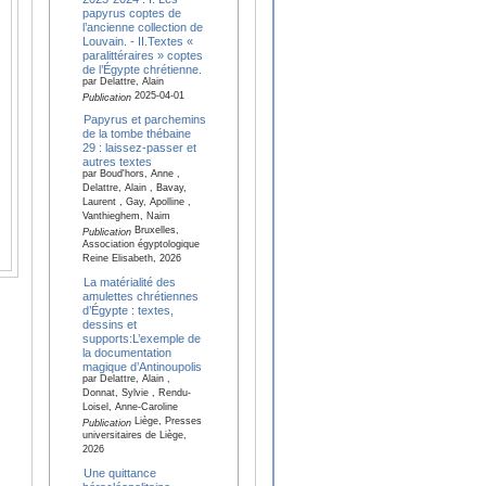
papyrus coptes de
l’ancienne collection de
Louvain. - II.Textes «
paralittéraires » coptes
de l’Égypte chrétienne.
par Delattre, Alain
2025-04-01
Publication
Papyrus et parchemins
de la tombe thébaine
29 : laissez-passer et
autres textes
par Boud'hors, Anne ,
Delattre, Alain , Bavay,
Laurent , Gay, Apolline ,
Vanthieghem, Naim
Bruxelles,
Publication
Association égyptologique
Reine Elisabeth, 2026
La matérialité des
amulettes chrétiennes
d’Égypte : textes,
dessins et
supports:L’exemple de
la documentation
magique d’Antinoupolis
par Delattre, Alain ,
Donnat, Sylvie , Rendu-
Loisel, Anne-Caroline
Liège, Presses
Publication
universitaires de Liège,
2026
Une quittance