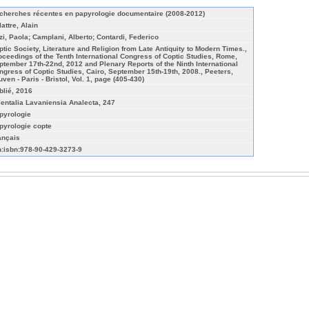
cherches récentes en papyrologie documentaire (2008-2012)
attre, Alain
zi, Paola; Camplani, Alberto; Contardi, Federico
ptic Society, Literature and Religion from Late Antiquity to Modern Times.,
oceedings of the Tenth International Congress of Coptic Studies, Rome,
ptember 17th-22nd, 2012 and Plenary Reports of the Ninth International
ngress of Coptic Studies, Cairo, September 15th-19th, 2008., Peeters,
ven - Paris - Bristol, Vol. 1, page (405-430)
blié, 2016
ientalia Lavaniensia Analecta, 247
pyrologie
pyrologie copte
ançais
n:isbn:978-90-429-3273-9