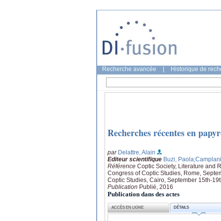
Recherche avancée
|
Historique de rec
Recherches récentes en papyr
par
Delattre, Alain
Editeur scientifique
Buzi, Paola
;Camplani
Référence
Coptic Society, Literature and 
Congress of Coptic Studies, Rome, Septem
Coptic Studies, Cairo, September 15th-19th,
Publication
Publié, 2016
Publication dans des actes
ACCÈS EN LIGNE
DÉTAILS