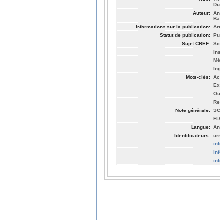
Du
Auteur:
An
Ba
Informations sur la publication:
Art
Statut de publication:
Pu
Sujet CREF:
Sc
In
Mé
In
Mots-clés:
Ac
Ex
Ou
Re
Note générale:
SC
FL
Langue:
An
Identificateurs:
ur
in
in
in