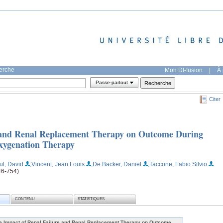
herche
Mon DI-fusion
|
À 
Passe-partout
Citer
 and Renal Replacement Therapy on Outcome During
ygenation Therapy
ul, David
;Vincent, Jean Louis
;De Backer, Daniel
;Taccone, Fabio Silvio
746-754)
CONTENU
STATISTIQUES
e Impact of Renal Failure and Renal Replacement Therapy on Outcome