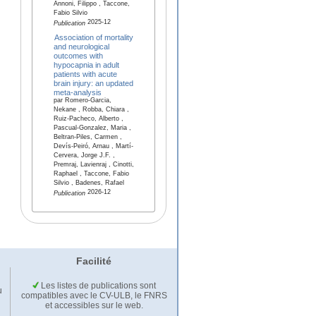
Annoni, Filippo , Taccone,
Fabio Silvio
2025-12
Publication
Association of mortality
and neurological
outcomes with
hypocapnia in adult
patients with acute
brain injury: an updated
meta-analysis
par Romero-Garcia,
Nekane , Robba, Chiara ,
Ruiz-Pacheco, Alberto ,
Pascual-Gonzalez, Maria ,
Beltran-Piles, Carmen ,
Devís-Peiró, Arnau , Martí-
Cervera, Jorge J.F. ,
Premraj, Lavienraj , Cinotti,
Raphael , Taccone, Fabio
Silvio , Badenes, Rafael
2026-12
Publication
Facilité
Les listes de publications sont
u
compatibles avec le CV-ULB, le FNRS
et accessibles sur le web.