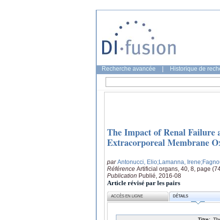
Recherche avancée
|
Historique de rec
The Impact of Renal Failure
Extracorporeal Membrane Ox
par
Antonucci, Elio
;Lamanna, Irene
;Fagno
Référence
Artificial organs, 40, 8, page (
Publication
Publié, 2016-08
Article révisé par les pairs
ACCÈS EN LIGNE
DÉTAILS
Titre:
Th