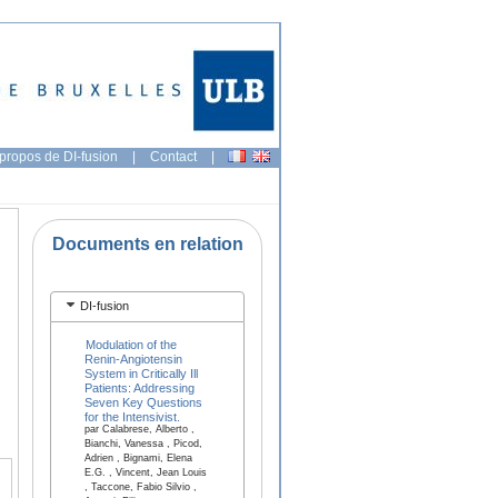
propos de DI-fusion
|
Contact
|
Documents en relation
DI-fusion
Modulation of the
Renin-Angiotensin
System in Critically Ill
Patients: Addressing
Seven Key Questions
for the Intensivist.
par Calabrese, Alberto ,
Bianchi, Vanessa , Picod,
Adrien , Bignami, Elena
E.G. , Vincent, Jean Louis
, Taccone, Fabio Silvio ,