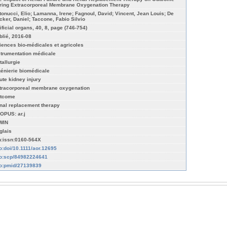
ring Extracorporeal Membrane Oxygenation Therapy
tonucci, Elio; Lamanna, Irene; Fagnoul, David; Vincent, Jean Louis; De
cker, Daniel; Taccone, Fabio Silvio
ificial organs, 40, 8, page (746-754)
blié, 2016-08
iences bio-médicales et agricoles
strumentation médicale
tallurgie
génierie biomédicale
ute kidney injury
tracorporeal membrane oxygenation
tcome
nal replacement therapy
OPUS: ar.j
WIN
glais
n:issn:0160-564X
fo:doi/10.1111/aor.12695
fo:scp/84982224641
fo:pmid/27139839