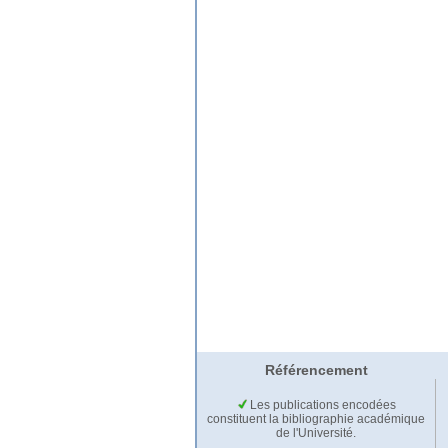
Référencement
Les publications encodées
constituent la bibliographie académique
de l'Université.