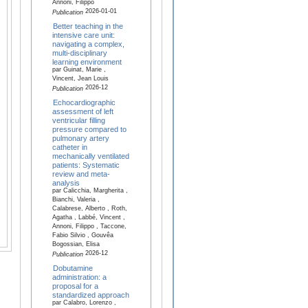
Annoni, Filippo
2026-01-01
Publication
Better teaching in the
intensive care unit:
navigating a complex,
multi-disciplinary
learning environment
par Guinat, Marie ,
Vincent, Jean Louis
2026-12
Publication
Echocardiographic
assessment of left
ventricular filling
pressure compared to
pulmonary artery
catheter in
mechanically ventilated
patients: Systematic
review and meta-
analysis
par Calicchia, Margherita ,
Bianchi, Valeria ,
Calabrese, Alberto , Roth,
Agatha , Labbé, Vincent ,
Annoni, Filippo , Taccone,
Fabio Silvio , Gouvêa
Bogossian, Elisa
2026-12
Publication
Dobutamine
administration: a
proposal for a
standardized approach
par Calabro, Lorenzo ,