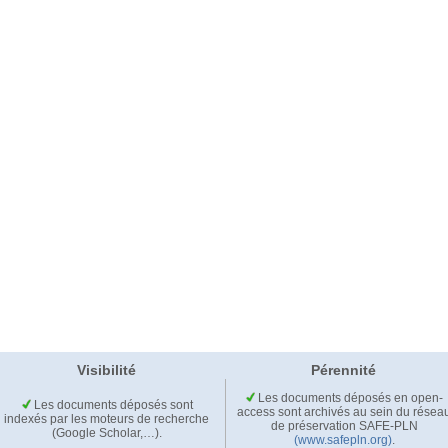
Visibilité
Pérennité
Les documents déposés en open-
Les documents déposés sont
access sont archivés au sein du résea
indexés par les moteurs de recherche
de préservation SAFE-PLN
(Google Scholar,…).
(www.safepln.org)
.