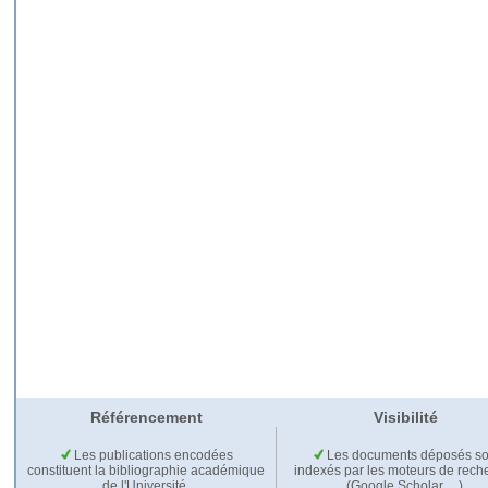
Référencement
Visibilité
Les publications encodées
Les documents déposés so
constituent la bibliographie académique
indexés par les moteurs de rech
de l'Université.
(Google Scholar,…).