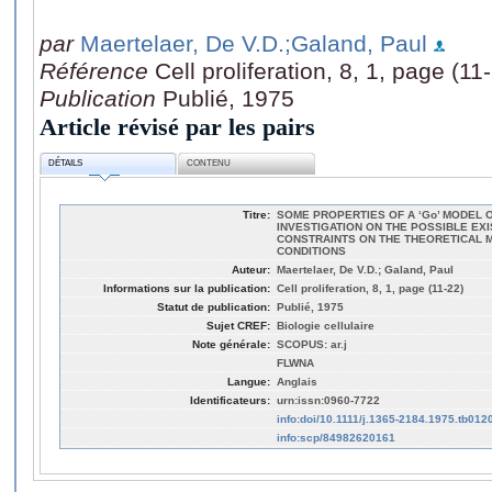
par
Maertelaer, De V.D.
;Galand, Paul
Référence
Cell proliferation, 8, 1, page (11
Publication
Publié, 1975
Article révisé par les pairs
DÉTAILS
CONTENU
Titre:
SOME PROPERTIES OF A ‘Go’ MODEL O
INVESTIGATION ON THE POSSIBLE EX
CONSTRAINTS ON THE THEORETICAL M
CONDITIONS
Auteur:
Maertelaer, De V.D.; Galand, Paul
Informations sur la publication:
Cell proliferation, 8, 1, page (11-22)
Statut de publication:
Publié, 1975
Sujet CREF:
Biologie cellulaire
Note générale:
SCOPUS: ar.j
FLWNA
Langue:
Anglais
Identificateurs:
urn:issn:0960-7722
info:doi/10.1111/j.1365-2184.1975.tb012
info:scp/84982620161