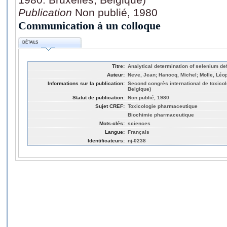
Publication
Non publié, 1980
Communication à un colloque
DÉTAILS
Titre:
Analytical determination of selenium de
Auteur:
Neve, Jean; Hanocq, Michel; Molle, Léo
Informations sur la publication:
Second congrès international de toxicolo
Belgique)
Statut de publication:
Non publié, 1980
Sujet CREF:
Toxicologie pharmaceutique
Biochimie pharmaceutique
Mots-clés:
sciences
Langue:
Français
Identificateurs:
nj-0238