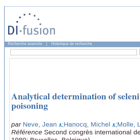
Recherche avancée
|
Historique de recherche
Analytical determination of selen
poisoning
par
Neve, Jean
;Hanocq, Michel
;Molle, 
Référence
Second congrès international de t
1980: Bruxelles, Belgique)