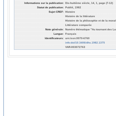
Informations sur la publication:
Dix-huitième siècle, 14, 1, page (7-12)
Statut de publication:
Publié, 1982
Sujet CREF:
Histoire
Histoire de la littérature
Histoire de la philosophie et de la mora
Littérature comparée
Note générale:
Numéro thématique "Au tournant des Lu
Langue:
Français
Identificateurs:
urn:issn:0070-6760
info:doi/10.3406/dhs.1982.1375
VAR-003072763