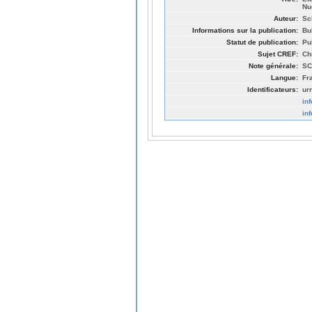
Nu
Auteur:
Sc
Informations sur la publication:
Bu
Statut de publication:
Pu
Sujet CREF:
Ch
Note générale:
SC
Langue:
Fr
Identificateurs:
ur
in
in