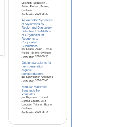
Laethem, Sébastien ,
Audet, Florian , Evano,
Gwilherm
2026-06-30
Publication
Asymmetric Synthesis
of Allylamines by
Regio- and Diastereo-
Selective 1,2-Addition
of Organolithium
Reagents to
Conjugated
Sulfinimines
par Loison, Anaïs , Rossi,
Nicolò , Evano, Gwilherm
2026-06-30
Publication
Design paradigms for
next-generation
organic
semiconductors
par Schweicher, Guillaume
2026-07-06
Publication
Modular Maleimide
Synthesis from
Ynamides
par Heymans, Thibault ,
Durand-Baudet, Loïc ,
Landrain, Yohann , Evano,
Gwilherm
2026-06-15
Publication