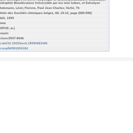
cléophile Bimoléculaire Irréversible par les ions Iodure, et Solvolyse
hotsmans, Léon; Fierens, Paul Jean Charles; Verlie, Th
lletin des Sociétés chimiques belges, 68, 10-12, page (580-598)
blié, 1959
imie
OPUS: ar.j
ançais
n:issn:0037-9646
fo:doi/10.1002/bscb.19590681006
fo:scp/84981836184