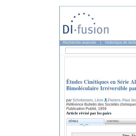
Recherche avancée
|
Historique de rec
Études Cinétiques en Série Al
Bimoléculaire Irréversible par
par
Schotsmans, Léon
;Fierens, Paul J
Référence
Bulletin des Sociétés chimique
Publication
Publié, 1959
Article révisé par les pairs
DÉTAILS
CONTENU
Titre:
Ét