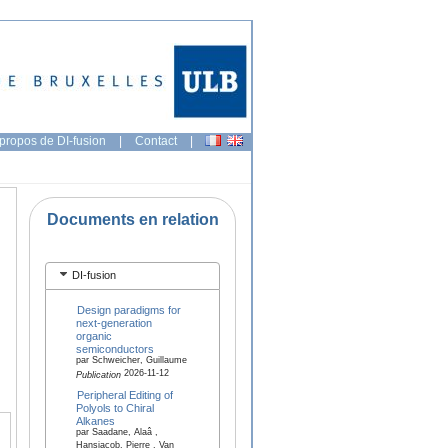
propos de DI-fusion
|
Contact
|
Documents en relation
DI-fusion
Design paradigms for
next-generation
organic
semiconductors
par Schweicher, Guillaume
2026-11-12
Publication
Peripheral Editing of
Polyols to Chiral
Alkanes
par Saadane, Alaâ ,
Hansjacob, Pierre , Van