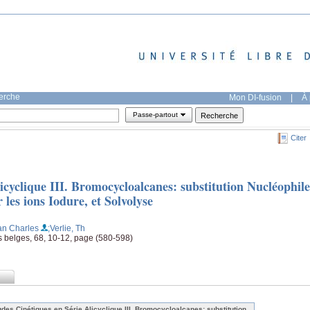
herche
Mon DI-fusion
|
À 
Passe-partout
Citer
icyclique III. Bromocycloalcanes: substitution Nucléophile
 les ions Iodure, et Solvolyse
ean Charles
;Verlie, Th
s belges, 68, 10-12, page (580-598)
udes Cinétiques en Série Alicyclique III. Bromocycloalcanes: substitution