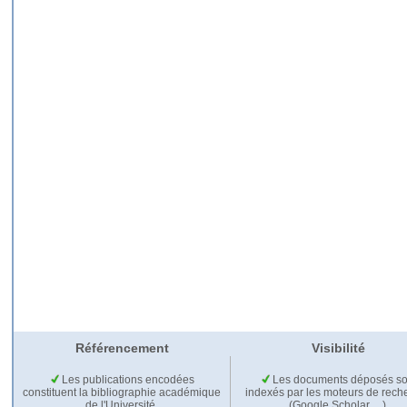
Référencement
Visibilité
Les publications encodées
Les documents déposés so
constituent la bibliographie académique
indexés par les moteurs de rech
de l'Université.
(Google Scholar,…).