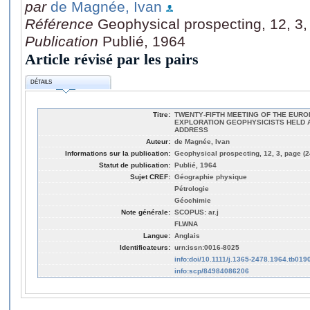
par
de Magnée, Ivan
Référence
Geophysical prospecting, 12, 3
Publication
Publié, 1964
Article révisé par les pairs
DÉTAILS
Titre:
TWENTY‐FIFTH MEETING OF THE EURO
EXPLORATION GEOPHYSICISTS HELD A
ADDRESS
Auteur:
de Magnée, Ivan
Informations sur la publication:
Geophysical prospecting, 12, 3, page (2
Statut de publication:
Publié, 1964
Sujet CREF:
Géographie physique
Pétrologie
Géochimie
Note générale:
SCOPUS: ar.j
FLWNA
Langue:
Anglais
Identificateurs:
urn:issn:0016-8025
info:doi/10.1111/j.1365-2478.1964.tb019
info:scp/84984086206