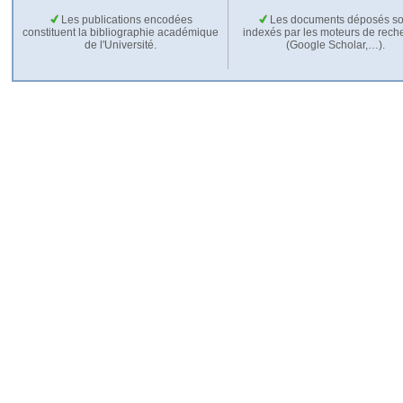
Les publications encodées
Les documents déposés so
constituent la bibliographie académique
indexés par les moteurs de rech
de l'Université.
(Google Scholar,…).