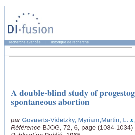
Recherche avancée
|
Historique de recherche
A double-blind study of progestog
spontaneous abortion
par
Govaerts‐Videtzky, Myriam
;Martin, L.
Référence
BJOG, 72, 6, page (1034-1034)
Publication
Publié, 1965