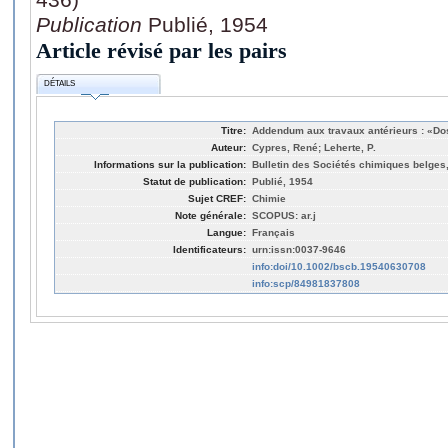
Publication
Publié, 1954
Article révisé par les pairs
DÉTAILS
Titre:
Addendum aux travaux antérieurs : «Dos
Auteur:
Cypres, René; Leherte, P.
Informations sur la publication:
Bulletin des Sociétés chimiques belges,
Statut de publication:
Publié, 1954
Sujet CREF:
Chimie
Note générale:
SCOPUS: ar.j
Langue:
Français
Identificateurs:
urn:issn:0037-9646
info:doi/10.1002/bscb.19540630708
info:scp/84981837808