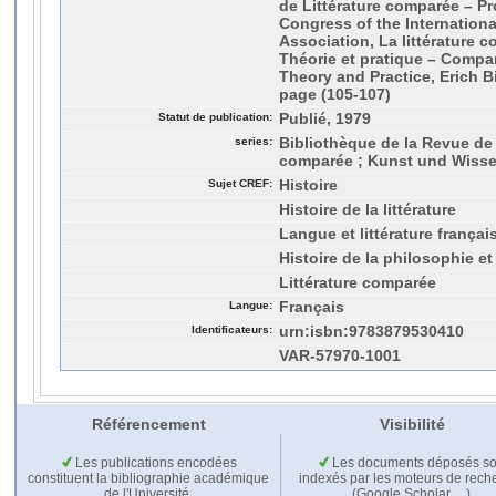
de Littérature comparée – Pr
Congress of the Internationa
Association, La littérature 
Théorie et pratique – Compar
Theory and Practice, Erich Bie
page (105-107)
Statut de publication:
Publié, 1979
series:
Bibliothèque de la Revue de 
comparée ; Kunst und Wisse
Sujet CREF:
Histoire
Histoire de la littérature
Langue et littérature françai
Histoire de la philosophie et
Littérature comparée
Langue:
Français
Identificateurs:
urn:isbn:9783879530410
VAR-57970-1001
Référencement
Visibilité
Les publications encodées
Les documents déposés so
constituent la bibliographie académique
indexés par les moteurs de rech
de l'Université.
(Google Scholar,…).