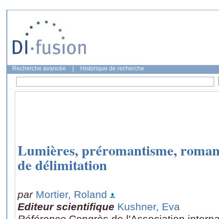
Recherche avancée
|
Historique de recherche
Lumières, préromantisme, roman
de délimitation
par
Mortier, Roland
Editeur scientifique
Kushner, Eva
Référence
Congrès de l'Association interna