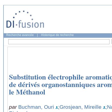
Recherche avancée
|
Historique de recherche
Substitution électrophile aromati
de dérivés organostanniques aro
le Méthanol
par
Buchman, Ouri
;Grosjean, Mireille
;N