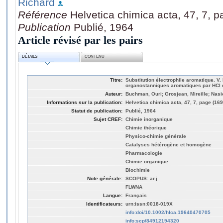
Richard
Référence
Helvetica chimica acta, 47, 7, 
Publication
Publié, 1964
Article révisé par les pairs
DÉTAILS
CONTENU
Titre:
Substitution électrophile aromatique. V.
organostanniques aromatiques par HCl 
Auteur:
Buchman, Ouri; Grosjean, Mireille; Nasi
Informations sur la publication:
Helvetica chimica acta, 47, 7, page (16
Statut de publication:
Publié, 1964
Sujet CREF:
Chimie inorganique
Chimie théorique
Physico-chimie générale
Catalyses hétérogène et homogène
Pharmacologie
Chimie organique
Biochimie
Note générale:
SCOPUS: ar.j
FLWNA
Langue:
Français
Identificateurs:
urn:issn:0018-019X
info:doi/10.1002/hlca.19640470705
info:scp/84912194320