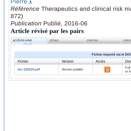
Pierre
Référence
Therapeutics and clinical risk 
872)
Publication
Publié, 2016-06
Article révisé par les pairs
ACCÈS EN LIGNE
DÉTAILS
CONTENU
STATI
Fichier importé via le DOI
Fichier
Version
Accès
Des
Full
doi 220510.pdf
Version publiée
or f