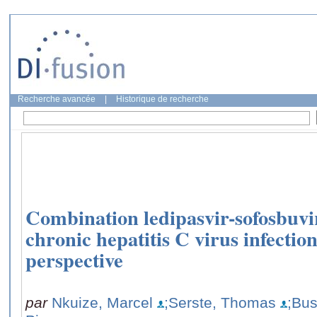
Recherche avancée
|
Historique de recherche
Combination ledipasvir-sofosbuvir
chronic hepatitis C virus infection
perspective
par
Nkuize, Marcel
;Serste, Thomas
;Bus