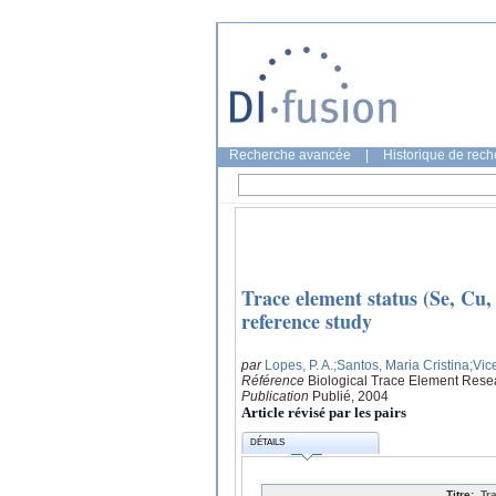
Recherche avancée
|
Historique de rec
Trace element status (Se, Cu,
reference study
par
Lopes, P. A.
;Santos, Maria Cristina
;Vic
Référence
Biological Trace Element Resea
Publication
Publié, 2004
Article révisé par les pairs
DÉTAILS
Titre:
Tr