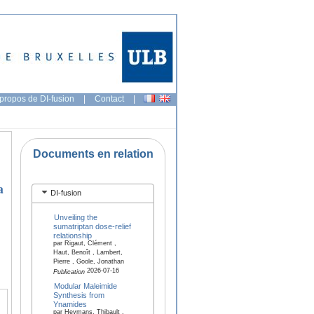
propos de DI-fusion
|
Contact
|
Documents en relation
a
DI-fusion
Unveiling the
sumatriptan dose-relief
relationship
par Rigaut, Clément ,
Haut, Benoît , Lambert,
Pierre , Goole, Jonathan
2026-07-16
Publication
Modular Maleimide
Synthesis from
Ynamides
par Heymans, Thibault ,