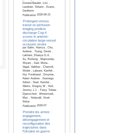
Durand-Baudet, Loïc ,
Landrain, Yohann , Evano,
Gwilherm
2026-06-15
Publication
Prolonged venous
transit on perfusion
imaging predicts
discharge Cog-4
scores in anterior-
circulation large-vessel
occlusion stroke
par Salim, Hamza , Cho,
Andrew , Tsang, Derek ,
Lakhani, Dhairya D.A. ,
Xu, Risheng , Majmundar,
Shyam , Gad, Mona ,
Vagal, Vaibhav , Chamoli,
Shobit , Lalwani, Karthik ,
Hui, Ferdinand , Dmytriw,
Adam Andrew , Guenego,
Adrien , Nael, Kambiz ,
Albers, Gregory W , Heit,
Jeremy J.J. , Faizy, Tobias
Djamsched , Wintermark,
Max , Yedavalli, Vivek
Srikar
2026-07
Publication
Prendre les armes :
engagement,
désengagement et
reconfiguration des
trajectoires dans
l'Ukraine en guerre