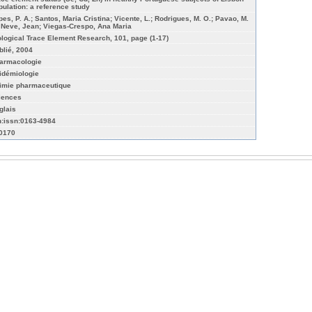
pulation: a reference study
pes, P. A.; Santos, Maria Cristina; Vicente, L.; Rodrigues, M. O.; Pavao, M.
; Neve, Jean; Viegas-Crespo, Ana Maria
ological Trace Element Research, 101, page (1-17)
blié, 2004
armacologie
idémiologie
imie pharmaceutique
iences
glais
n:issn:0163-4984
-0170