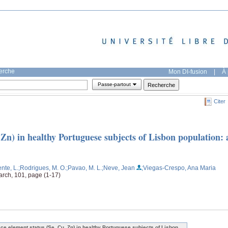
herche
Mon DI-fusion
|
À 
Passe-partout
Citer
 Zn) in healthy Portuguese subjects of Lisbon population: 
ente, L.
;Rodrigues, M. O.
;Pavao, M. L.
;Neve, Jean
;Viegas-Crespo, Ana Maria
rch, 101, page (1-17)
ace element status (Se, Cu, Zn) in healthy Portuguese subjects of Lisbon