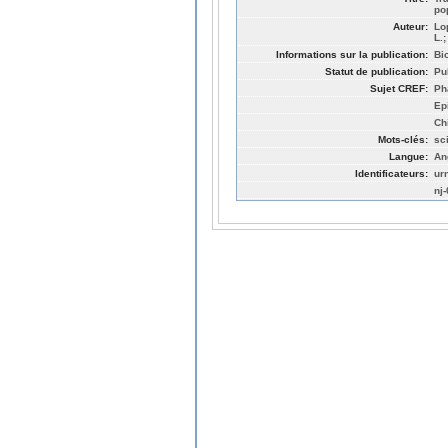
po
Auteur:
Lo
L.
Informations sur la publication:
Bi
Statut de publication:
Pu
Sujet CREF:
Ph
Ep
Ch
Mots-clés:
sc
Langue:
An
Identificateurs:
ur
nj