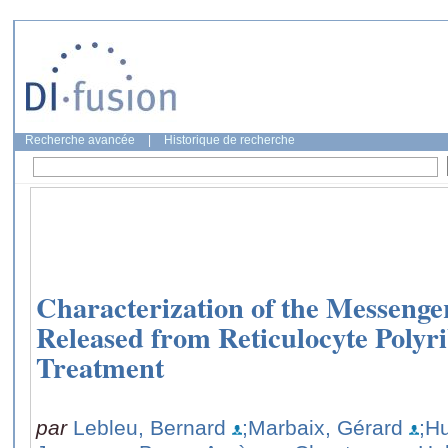
Recherche avancée
|
Historique de recherche
Characterization of the Messenge
Released from Reticulocyte Poly
Treatment
par
Lebleu, Bernard
;Marbaix, Gérard
;H