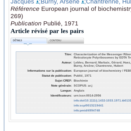
Jacques
;Burny, Arsène
;Chantrenne, Hu
Référence
European journal of biochemistr
269)
Publication
Publié, 1971
Article révisé par les pairs
DÉTAILS
CONTENU
Titre:
Characterization of the Messenger Ribo
Reticulocyte Polyribosomes by EDTA Tr
Auteur:
Lebleu, Bernard; Marbaix, Gérard; Hue
Burny, Arsène; Chantrenne, Hubert
Informations sur la publication:
European journal of biochemistry / FEBS
Statut de publication:
Publié, 1971
Sujet CREF:
Biochimie
Note générale:
SCOPUS: ar.j
Langue:
Anglais
Identificateurs:
urn:issn:0014-2956
info:doi/10.1111/j.1432-1033.1971.tb013
info:scp/0015219441
info:pmid/4994748