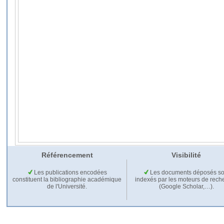
Référencement
Visibilité
Les publications encodées
Les documents déposés so
constituent la bibliographie académique
indexés par les moteurs de rech
de l'Université.
(Google Scholar,…).