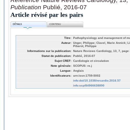
Publication
Publié, 2016-07
Article révisé par les pairs
DÉTAILS
CONTENU
Titre:
Pathophysiology and management of mul
Auteur:
Unger, Philippe; Clavel, Marie Annick; L
Pibarot, Philippe
Informations sur la publication:
Nature Reviews Cardiology, 13, 7, page 
Statut de publication:
Publié, 2016-07
Sujet CREF:
Cardiologie et circulation
Note générale:
SCOPUS: re.j
Langue:
Anglais
Identificateurs:
urn:issn:1759-5002
info:doi/10.1038/nrcardio.2016.57
info:scp/84966638890