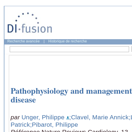
Recherche avancée
|
Historique de recherche
Pathophysiology and management 
disease
par
Unger, Philippe
;Clavel, Marie Annick
;
Patrick
;Pibarot, Philippe
Référence
Nature Reviews Cardiology, 13,