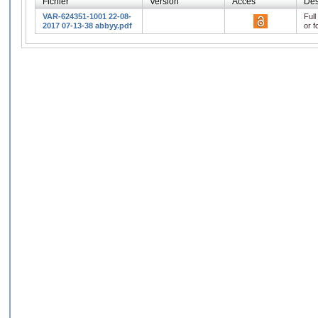
Fichier
Version
Accès
Des
VAR-624351-1001 22-08-
Full
2017 07-13-38 abbyy.pdf
or f