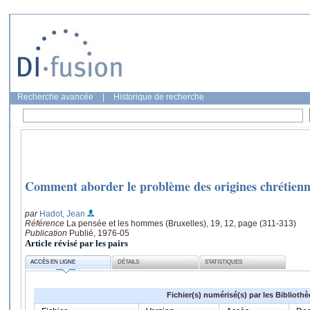
Recherche avancée
|
Historique de recherche
Comment aborder le problème des origines chrétienn
par
Hadot, Jean
Référence
La pensée et les hommes (Bruxelles), 19, 12, page (311-313)
Publication
Publié, 1976-05
Article révisé par les pairs
ACCÈS EN LIGNE
DÉTAILS
STATISTIQUES
Fichier(s) numérisé(s) par les Biblioth