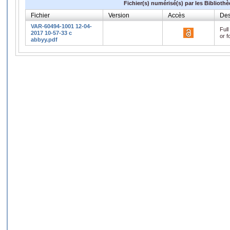
Fichier(s) numérisé(s) par les Biblioth
Fichier
Version
Accès
Des
VAR-60494-1001 12-04-
Full
2017 10-57-33 c
or f
abbyy.pdf