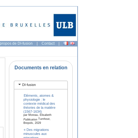
propos de DI-fusion
|
Contact
|
Documents en relation
DI-fusion
Eléments, atomes &
physiologie : le
contexte médical des
théories de la matière
(1567-1634)
par Moreau, Elisabeth
Turnhout,
Publication
Brepols, 2029
« Des migrations
minuscules aux
migrations