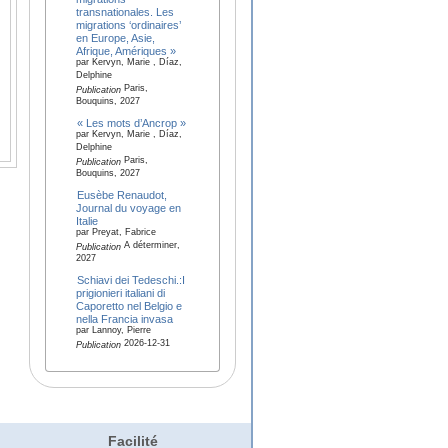
transnationales. Les
migrations ‘ordinaires’
en Europe, Asie,
Afrique, Amériques »
par Kervyn, Marie , Díaz,
Delphine
Paris,
Publication
Bouquins, 2027
« Les mots d’Ancrop »
par Kervyn, Marie , Díaz,
Delphine
Paris,
Publication
Bouquins, 2027
Eusèbe Renaudot,
Journal du voyage en
Italie
par Preyat, Fabrice
A déterminer,
Publication
2027
Schiavi dei Tedeschi.:I
prigionieri italiani di
Caporetto nel Belgio e
nella Francia invasa
par Lannoy, Pierre
2026-12-31
Publication
Facilité