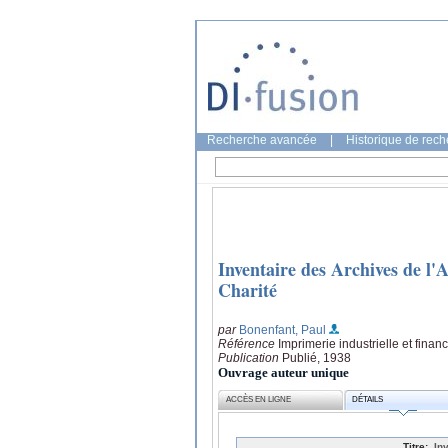
Recherche avancée
|
Historique de rec
Inventaire des Archives de l'
Charité
par
Bonenfant, Paul
Référence
Imprimerie industrielle et financ
Publication
Publié, 1938
Ouvrage auteur unique
ACCÈS EN LIGNE
DÉTAILS
Titre:
In