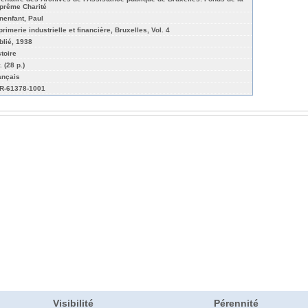
prême Charité
nenfant, Paul
rimerie industrielle et financière, Bruxelles, Vol. 4
blié, 1938
stoire
. (28 p.)
ançais
R-61378-1001
Visibilité
Pérennité