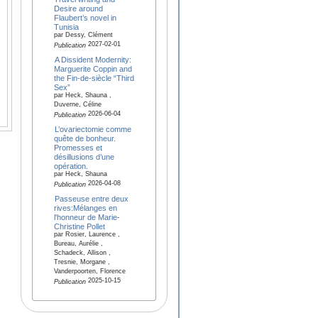
Desire around
Flaubert’s novel in
Tunisia
par Dessy, Clément
2027-02-01
Publication
A Dissident Modernity:
Marguerite Coppin and
the Fin-de-siècle “Third
Sex”
par Heck, Shauna ,
Duverne, Céline
2026-06-04
Publication
L’ovariectomie comme
quête de bonheur.
Promesses et
désillusions d’une
opération.
par Heck, Shauna
2026-04-08
Publication
Passeuse entre deux
rives:Mélanges en
l'honneur de Marie-
Christine Pollet
par Rosier, Laurence ,
Bureau, Aurélie ,
Schadeck, Allison ,
Tresnie, Morgane ,
Vanderpoorten, Florence
2025-10-15
Publication