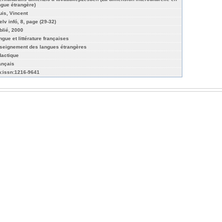
ngue étrangère)
uis, Vincent
elv infó, 8, page (29-32)
blié, 2000
ngue et littérature françaises
seignement des langues étrangères
dactique
ançais
n:issn:1216-9641