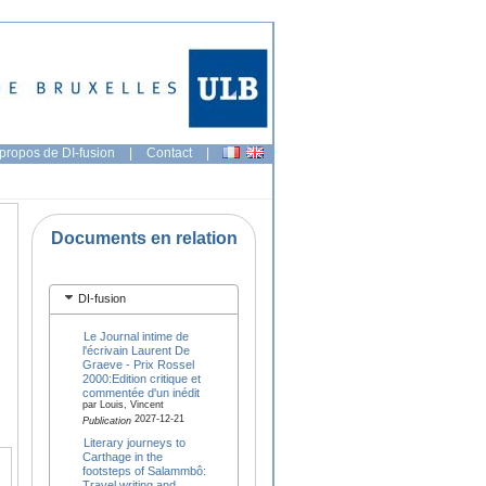
propos de DI-fusion
|
Contact
|
Documents en relation
DI-fusion
Le Journal intime de
l'écrivain Laurent De
Graeve - Prix Rossel
2000:Edition critique et
commentée d'un inédit
par Louis, Vincent
2027-12-21
Publication
Literary journeys to
Carthage in the
footsteps of Salammbô:
Travel writing and