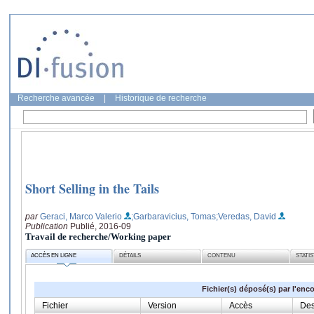
Recherche avancée
|
Historique de recherche
Short Selling in the Tails
par
Geraci, Marco Valerio
;Garbaravicius, Tomas
;Veredas, David
Publication
Publié, 2016-09
Travail de recherche/Working paper
ACCÈS EN LIGNE
DÉTAILS
CONTENU
STATI
Fichier(s) déposé(s) par l'enc
Fichier
Version
Accès
Des