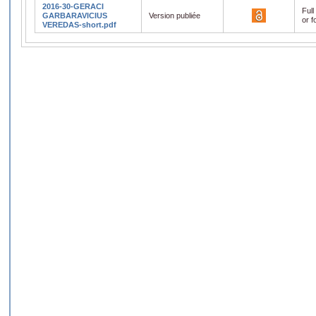
2016-30-GERACI
Full
GARBARAVICIUS
Version publiée
or f
VEREDAS-short.pdf