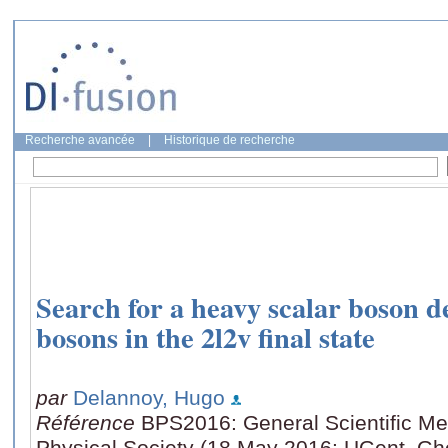
Recherche avancée
|
Historique de recherche
Search for a heavy scalar boson de
bosons in the 2l2v final state
par
Delannoy, Hugo
Référence
BPS2016: General Scientific Me
Physical Society (18 May 2016: UGent, Gh