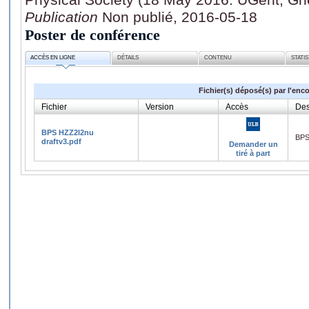
Publication
Non publié, 2016-05-18
Poster de conférence
ACCÈS EN LIGNE
DÉTAILS
CONTENU
STATI
Fichier(s) déposé(s) par l'enc
Fichier
Version
Accès
Des
BPS HZZ2l2nu
BPS
draftv3.pdf
Demander un
tiré à part