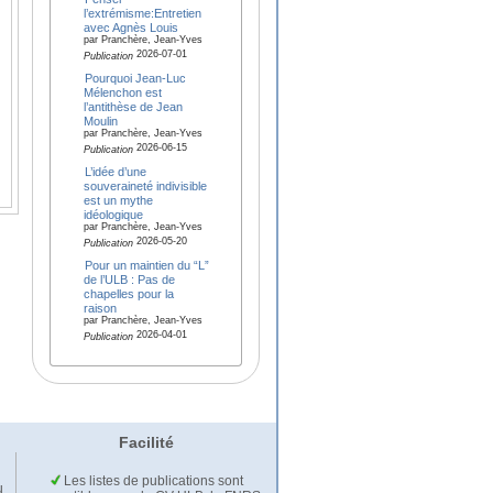
l’extrémisme:Entretien
avec Agnès Louis
par Pranchère, Jean-Yves
2026-07-01
Publication
Pourquoi Jean-Luc
Mélenchon est
l’antithèse de Jean
Moulin
par Pranchère, Jean-Yves
2026-06-15
Publication
L’idée d’une
souveraineté indivisible
est un mythe
idéologique
par Pranchère, Jean-Yves
2026-05-20
Publication
Pour un maintien du “L”
de l’ULB : Pas de
chapelles pour la
raison
par Pranchère, Jean-Yves
2026-04-01
Publication
Facilité
Les listes de publications sont
u