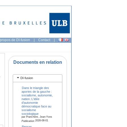
propos de DI-fusion
|
Contact
|
Documents en relation
e
DI-fusion
Dans le triangle des
apories de la gauche :
socialisme, autonomie,
nation.:L'idée
d'autonomie
démocratique face au
socialisme
sociologique
par Pranchère, Jean-Yves
2026-08-01
Publication
Penser