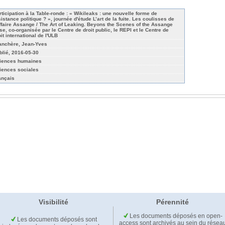
rticipation à la Table-ronde : « Wikileaks : une nouvelle forme de
sistance politique ? », journée d'étude L’art de la fuite. Les coulisses de
affaire Assange / The Art of Leaking. Beyons the Scenes of the Assange
se, co-organisée par le Centre de droit public, le REPI et le Centre de
it international de l'ULB
anchère, Jean-Yves
blié, 2016-05-30
iences humaines
iences sociales
ançais
Visibilité
Pérennité
Les documents déposés en open-
Les documents déposés sont
access sont archivés au sein du résea