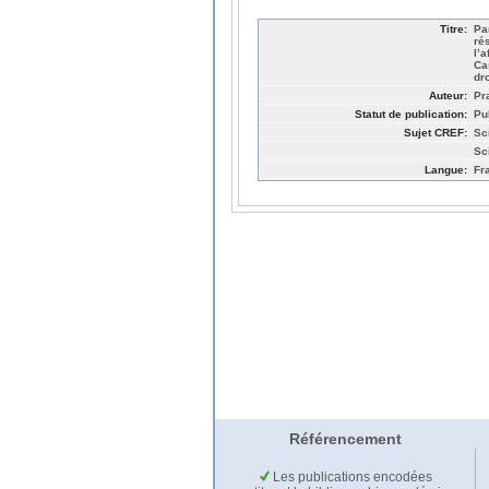
Titre:
Pa
ré
l’
Ca
dro
Auteur:
Pr
Statut de publication:
Pu
Sujet CREF:
Sc
Sc
Langue:
Fr
Référencement
Les publications encodées