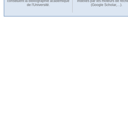
constituent la bibliographie académique
indexés par les moteurs de rech
de l'Université.
(Google Scholar,…).