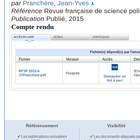
par
Pranchère, Jean-Yves
Référence
Revue française de science poli
Publication
Publié, 2015
Compte rendu
ACCÈS EN LIGNE
DÉTAILS
STATISTIQUES
Fichier(s) déposé(s) par l'enc
Fichier
Version
Accès
Des
RFSP 2015.4-
Œuv
Postprint
JYPranchere.pdf
l'œ
Demander un
tiré à part
Référencement
Visibilité
Les publications encodées
Les documents déposés so