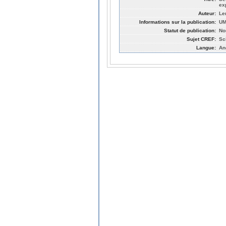
ex
Auteur:
Le
Informations sur la publication:
UM
Statut de publication:
No
Sujet CREF:
Sc
Langue:
An