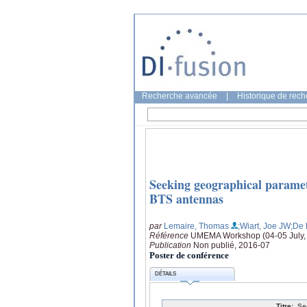
Recherche avancée
|
Historique de rec
Seeking geographical paramete
BTS antennas
par
Lemaire, Thomas
;Wiart, Joe JW
;De 
Référence
UMEMA Workshop (04-05 July, 2
Publication
Non publié, 2016-07
Poster de conférence
DÉTAILS
Titre:
Se