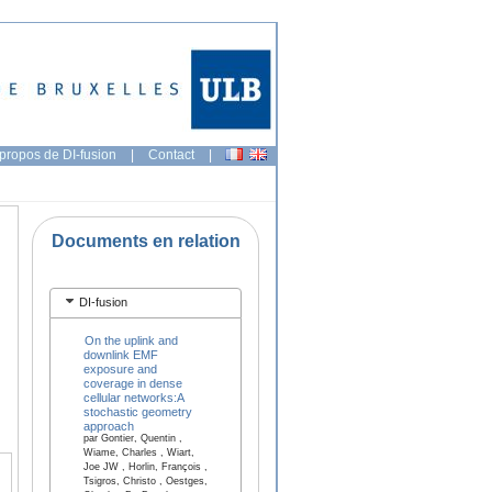
propos de DI-fusion
|
Contact
|
Documents en relation
DI-fusion
On the uplink and
downlink EMF
exposure and
coverage in dense
cellular networks:A
stochastic geometry
approach
par Gontier, Quentin ,
Wiame, Charles , Wiart,
Joe JW , Horlin, François ,
Tsigros, Christo , Oestges,