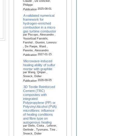
Claude , De Doncker,
Philippe
2025-08-01
Publication
A validated numerical
framework for
hydrogen-enriched
combustion in a micro
gas turbine combustor
par Piscopo, Alessandro ,
Yousefzad Farrokhi,
Farshid , Giuntini, Lorenzo
, De Paepe, Ward ,
Parente, Alessandro
2027-01-15
Publication
Microwave-induced
healing ability of sulfur
mortar with graphite
par Wang, Qinjian ,
Snoeck, Didier
2026-09-05
Publication
3D Textile Reinforced
Cement (TRC)
composites with
integrated
Polypropylene (PP) or
Polyvinyl Alcohol (PVA)
microfibres: influence
of healing conditions
and fibre type on
autogenous healing
par Gielis, Ciska , Lefever,
Gerlinde , Tysmans, Tine ,
Snoeck, Didier