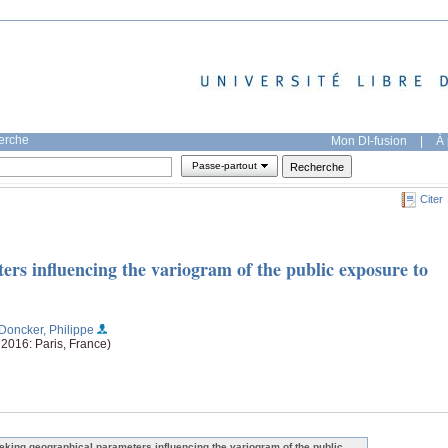
herche
Mon DI-fusion
|
À 
Passe-partout
Citer
rs influencing the variogram of the public exposure to
Doncker, Philippe
016: Paris, France)
eking geographical parameters influencing the variogram of the public