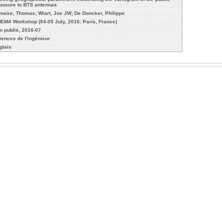
posure to BTS antennas
maire, Thomas; Wiart, Joe JW; De Doncker, Philippe
EMA Workshop (04-05 July, 2016: Paris, France)
n publié, 2016-07
iences de l'ingénieur
glais