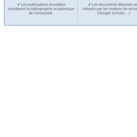
Les publications encodées
Les documents déposés so
constituent la bibliographie académique
indexés par les moteurs de rech
de l'Université.
(Google Scholar,…).