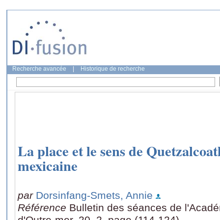
Recherche avancée
|
Historique de recherche
La place et le sens de Quetzalcoat
mexicaine
par
Dorsinfang-Smets, Annie
Référence
Bulletin des séances de l'Acad
d'Outre-mer, 20, 2, page (114-124)