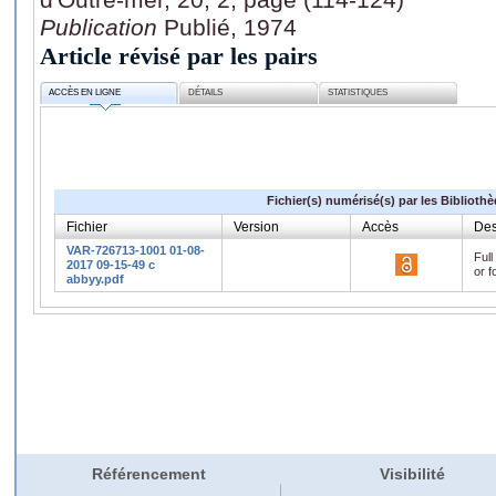
Publication
Publié, 1974
Article révisé par les pairs
ACCÈS EN LIGNE
DÉTAILS
STATISTIQUES
Fichier(s) numérisé(s) par les Biblioth
Fichier
Version
Accès
Des
VAR-726713-1001 01-08-
Full
2017 09-15-49 c
or f
abbyy.pdf
Référencement
Visibilité