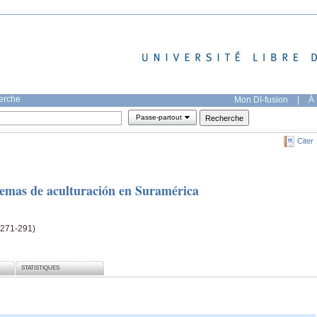
herche
Mon DI-fusion
|
À 
Passe-partout
Citer
lemas de aculturación en Suramérica
(271-291)
STATISTIQUES