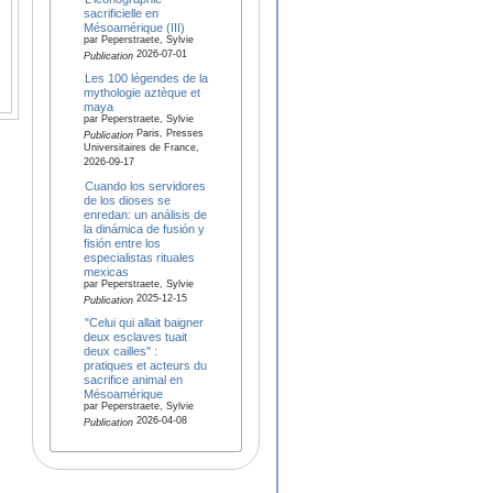
sacrificielle en
Mésoamérique (III)
par Peperstraete, Sylvie
2026-07-01
Publication
Les 100 légendes de la
mythologie aztèque et
maya
par Peperstraete, Sylvie
Paris, Presses
Publication
Universitaires de France,
2026-09-17
Cuando los servidores
de los dioses se
enredan: un análisis de
la dinámica de fusión y
fisión entre los
especialistas rituales
mexicas
par Peperstraete, Sylvie
2025-12-15
Publication
"Celui qui allait baigner
deux esclaves tuait
deux cailles" :
pratiques et acteurs du
sacrifice animal en
Mésoamérique
par Peperstraete, Sylvie
2026-04-08
Publication