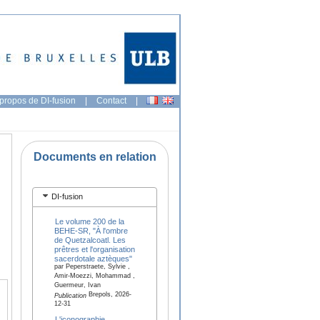
propos de DI-fusion
|
Contact
|
Documents en relation
DI-fusion
Le volume 200 de la
BEHE-SR, "À l'ombre
de Quetzalcoatl. Les
prêtres et l'organisation
sacerdotale aztèques"
par Peperstraete, Sylvie ,
Amir-Moezzi, Mohammad ,
Guermeur, Ivan
Brepols, 2026-
Publication
12-31
L'iconographie