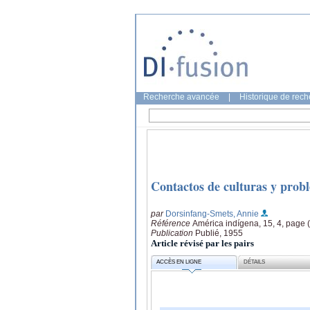
Recherche avancée
|
Historique de rec
Contactos de culturas y prob
par
Dorsinfang-Smets, Annie
Référence
América indígena, 15, 4, page 
Publication
Publié, 1955
Article révisé par les pairs
ACCÈS EN LIGNE
DÉTAILS