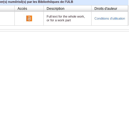
ier(s) numérisé(s) par les Bibliothèques de l'ULB
Accès
Description
Droits d'auteur
Full text for the whole work,
Conditions d'utilisation
or for a work part