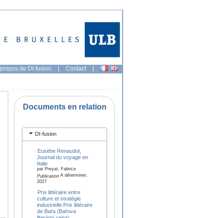
propos de DI-fusion
|
Contact
|
Documents en relation
DI-fusion
Eusèbe Renaudot,
Journal du voyage en
Italie
par Preyat, Fabrice
A déterminer,
Publication
2027
Prix littéraire entre
culture et stratégie
industrielle:Prix littéraire
de Baťa (Baťova
literární cena)