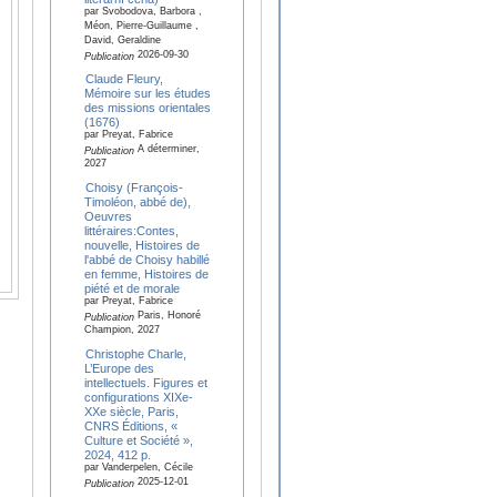
par Svobodova, Barbora ,
Méon, Pierre-Guillaume ,
David, Geraldine
2026-09-30
Publication
Claude Fleury,
Mémoire sur les études
des missions orientales
(1676)
par Preyat, Fabrice
A déterminer,
Publication
2027
Choisy (François-
Timoléon, abbé de),
Oeuvres
littéraires:Contes,
nouvelle, Histoires de
l'abbé de Choisy habillé
en femme, Histoires de
piété et de morale
par Preyat, Fabrice
Paris, Honoré
Publication
Champion, 2027
Christophe Charle,
L’Europe des
intellectuels. Figures et
configurations XIXe-
XXe siècle, Paris,
CNRS Éditions, «
Culture et Société »,
2024, 412 p.
par Vanderpelen, Cécile
2025-12-01
Publication