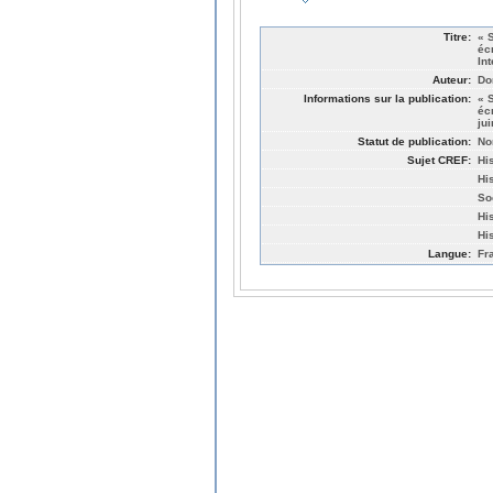
Titre:
« 
éc
In
Auteur:
Do
Informations sur la publication:
« 
éc
ju
Statut de publication:
No
Sujet CREF:
His
His
So
His
Hi
Langue:
Fr