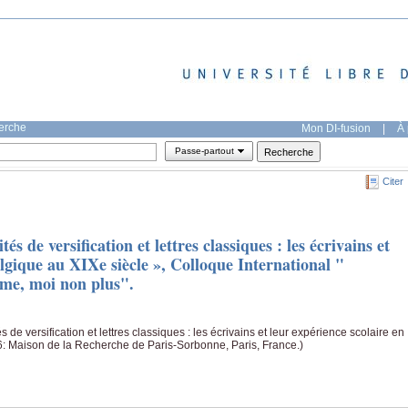
herche
Mon DI-fusion
|
À 
Passe-partout
Citer
és de versification et lettres classiques : les écrivains et
elgique au XIXe siècle », Colloque International "
aime, moi non plus".
s de versification et lettres classiques : les écrivains et leur expérience scolaire en
6: Maison de la Recherche de Paris-Sorbonne, Paris, France.)