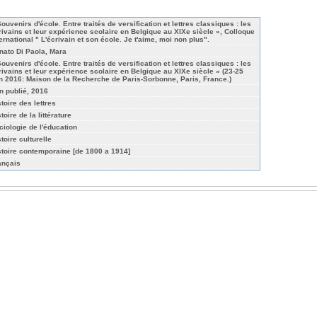
Souvenirs d'école. Entre traités de versification et lettres classiques : les
rivains et leur expérience scolaire en Belgique au XIXe siècle », Colloque
ternational " L'écrivain et son école. Je t'aime, moi non plus".
nato Di Paola, Mara
Souvenirs d'école. Entre traités de versification et lettres classiques : les
rivains et leur expérience scolaire en Belgique au XIXe siècle » (23-25
in 2016: Maison de la Recherche de Paris-Sorbonne, Paris, France.)
n publié, 2016
toire des lettres
toire de la littérature
ciologie de l'éducation
toire culturelle
stoire contemporaine [de 1800 a 1914]
ançais