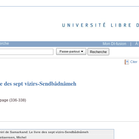
herche
Mon DI-fusion
|
À 
Passe-partout
Citer
e des sept vizirs-Sendbâdnâmeh
1, page (336-338)
hiri de Samarkand: Le livre des sept vizirs-Sendbâdnâmeh
stiaensen, Michel