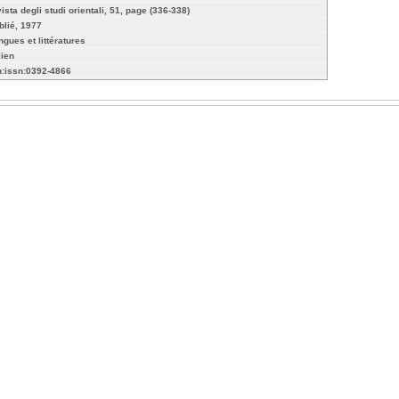
ista degli studi orientali, 51, page (336-338)
blié, 1977
ngues et littératures
lien
n:issn:0392-4866