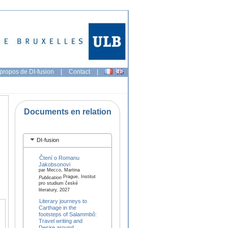
propos de DI-fusion
|
Contact
|
Documents en relation
DI-fusion
Čtení o Romanu
Jakobsonovi
par Mecco, Martina
Prague, Institut
Publication
pro studium české
literatury, 2027
Literary journeys to
Carthage in the
footsteps of Salammbô:
Travel writing and
Desire around