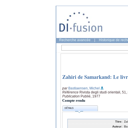
Recherche avancée
|
Historique de rec
Zahiri de Samarkand: Le livr
par
Bastiaensen, Michel
Référence
Rivista degli studi orientali, 5
Publication
Publié, 1977
Compte rendu
DÉTAILS
Titre:
Za
Auteur:
Ba