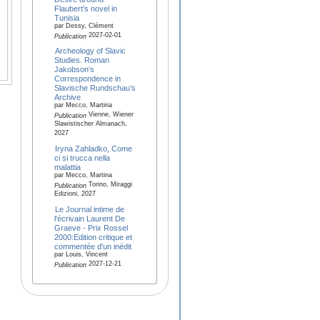
Flaubert’s novel in
Tunisia
par Dessy, Clément
2027-02-01
Publication
Archeology of Slavic
Studies. Roman
Jakobson’s
Correspondence in
Slavische Rundschau’s
Archive
par Mecco, Martina
Vienne, Wiener
Publication
Slawistischer Almanach,
2027
Iryna Zahladko, Come
ci si trucca nella
malattia
par Mecco, Martina
Torino, Miraggi
Publication
Edizioni, 2027
Le Journal intime de
l'écrivain Laurent De
Graeve - Prix Rossel
2000:Edition critique et
commentée d'un inédit
par Louis, Vincent
2027-12-21
Publication