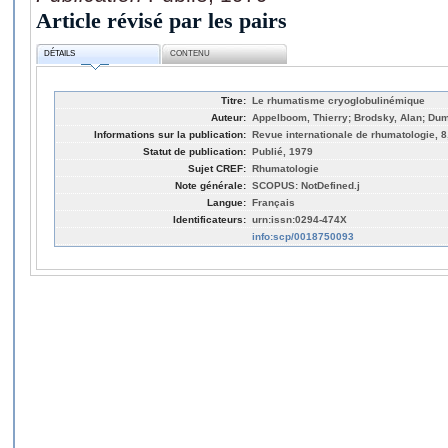
Article révisé par les pairs
DÉTAILS
CONTENU
Titre:
Le rhumatisme cryoglobulinémique
Auteur:
Appelboom, Thierry; Brodsky, Alan; Dum
Informations sur la publication:
Revue internationale de rhumatologie, 8,
Statut de publication:
Publié, 1979
Sujet CREF:
Rhumatologie
Note générale:
SCOPUS: NotDefined.j
Langue:
Français
Identificateurs:
urn:issn:0294-474X
info:scp/0018750093