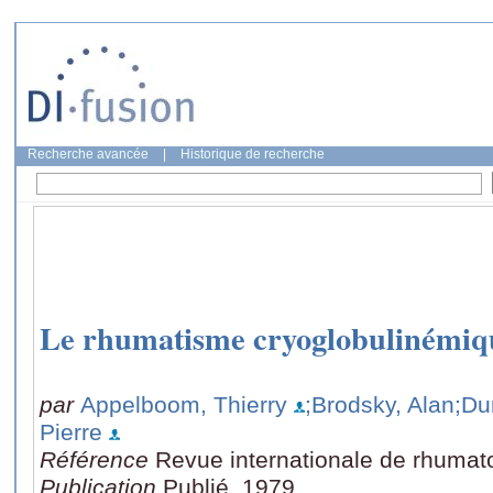
Recherche avancée
|
Historique de recherche
Le rhumatisme cryoglobulinémiq
par
Appelboom, Thierry
;Brodsky, Alan
;Du
Pierre
Référence
Revue internationale de rhumato
Publication
Publié, 1979