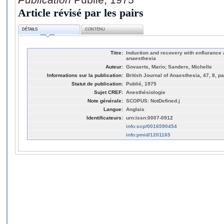
Article révisé par les pairs
DÉTAILS
CONTENU
Titre:
Induction and recovery with enflurance 
anaesthesia
Auteur:
Govaerts, Mario; Sanders, Michelle
Informations sur la publication:
British Journal of Anaesthesia, 47, 8, p
Statut de publication:
Publié, 1975
Sujet CREF:
Anesthésiologie
Note générale:
SCOPUS: NotDefined.j
Langue:
Anglais
Identificateurs:
urn:issn:0007-0912
info:scp/0016590454
info:pmid/1201165