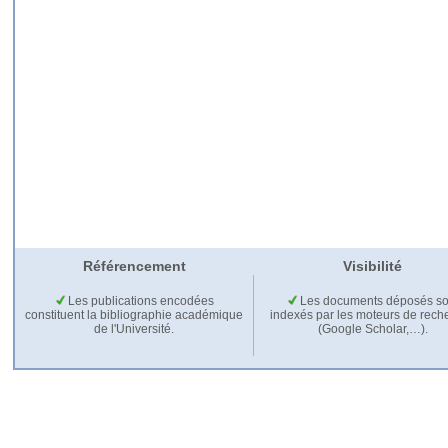
Référencement
Visibilité
Les publications encodées
Les documents déposés so
constituent la bibliographie académique
indexés par les moteurs de rech
de l'Université.
(Google Scholar,…).