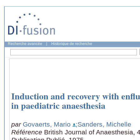
Recherche avancée
|
Historique de recherche
Induction and recovery with enfl
in paediatric anaesthesia
par
Govaerts, Mario
;Sanders, Michelle
Référence
British Journal of Anaesthesia, 
Publication
Publié, 1975