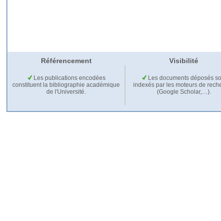
Référencement
Visibilité
Les publications encodées
Les documents déposés so
constituent la bibliographie académique
indexés par les moteurs de rech
de l'Université.
(Google Scholar,…).