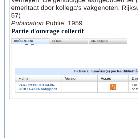
emeritaat door kollega's vakgenoten, Rijksu
57)
Publication
Publié, 1959
Partie d'ouvrage collectif
ACCÈS EN LIGNE
DÉTAILS
STATISTIQUES
Fichier(s) numérisé(s) par les Biblioth
Fichier
Version
Accès
Des
VAR-60939-1001 04-06-
Full
2018 11-47-06 abbyy.pdf
or f