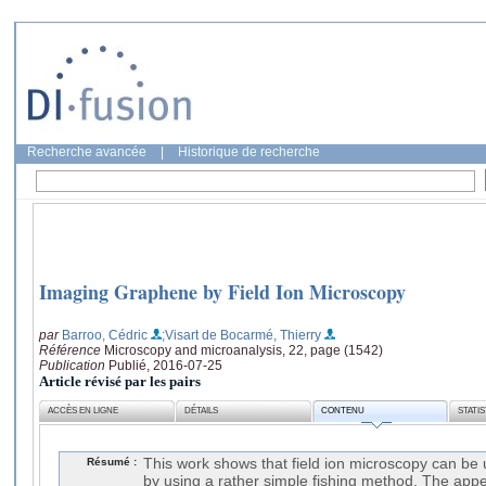
Recherche avancée
|
Historique de recherche
Imaging Graphene by Field Ion Microscopy
par
Barroo, Cédric
;Visart de Bocarmé, Thierry
Référence
Microscopy and microanalysis, 22, page (1542)
Publication
Publié, 2016-07-25
Article révisé par les pairs
ACCÈS EN LIGNE
DÉTAILS
CONTENU
STATI
Résumé :
This work shows that field ion microscopy can be
by using a rather simple fishing method. The appe