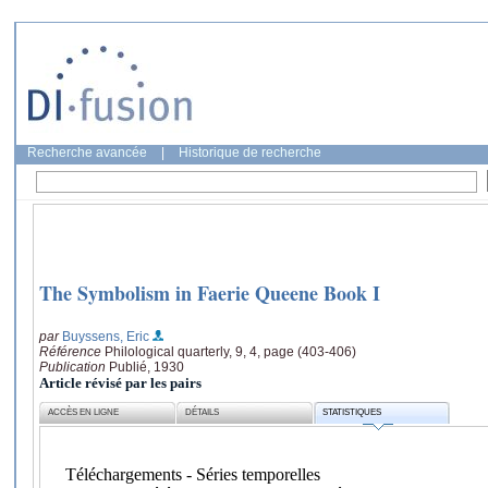
Recherche avancée
|
Historique de recherche
The Symbolism in Faerie Queene Book I
par
Buyssens, Eric
Référence
Philological quarterly, 9, 4, page (403-406)
Publication
Publié, 1930
Article révisé par les pairs
ACCÈS EN LIGNE
DÉTAILS
STATISTIQUES