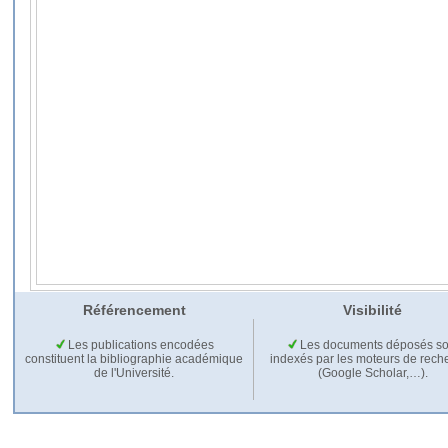
Référencement
Visibilité
Les publications encodées
Les documents déposés so
constituent la bibliographie académique
indexés par les moteurs de rech
de l'Université.
(Google Scholar,…).