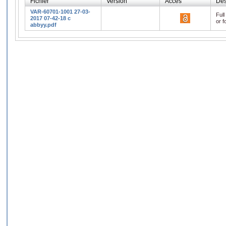
Fichier
Version
Accès
Des
VAR-60701-1001 27-03-
Full
2017 07-42-18 c
or f
abbyy.pdf