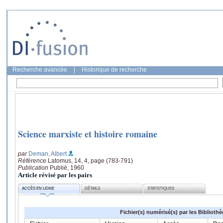
Recherche avancée
|
Historique de recherche
Science marxiste et histoire romaine
par
Deman, Albert
Référence
Latomus, 14, 4, page (783-791)
Publication
Publié, 1960
Article révisé par les pairs
ACCÈS EN LIGNE
DÉTAILS
STATISTIQUES
Fichier(s) numérisé(s) par les Biblioth