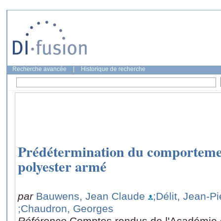
Recherche avancée
|
Historique de recherche
Prédétermination du comportem
polyester armé
par
Bauwens, Jean Claude
;Délit, Jean-Pi
;Chaudron, Georges
Référence
Comptes rendus de l'Académie d