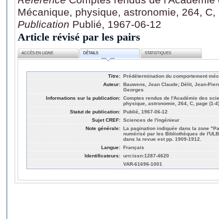
Mécanique, physique, astronomie, 264, C, 
Publication
Publié, 1967-06-12
Article révisé par les pairs
ACCÈS EN LIGNE
DÉTAILS
STATISTIQUES
Titre:
Prédétermination du comportement méc
Auteur:
Bauwens, Jean Claude; Délit, Jean-Pie
Georges
Informations sur la publication:
Comptes rendus de l'Académie des scien
physique, astronomie, 264, C, page (1-4
Statut de publication:
Publié, 1967-06-12
Sujet CREF:
Sciences de l'ingénieur
Note générale:
La pagination indiquée dans la zone "Pag
numérisé par les Bibliothèques de l'ULB.
dans la revue est pp. 1909-1912.
Langue:
Français
Identificateurs:
urn:issn:1287-4620
VAR-61696-1001