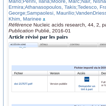
Mario
;Perini, Ilaria
;Moore, Marc
;Nair, Nisha
Ermira
;Athanasopoulos, Takis
;Tedesco, Fr
George
;Sampaolesi, Maurilio
;VandenDriess
Khim, Marinee
Référence
Nucleic acids research, 44, 2, 
Publication
Publié, 2016-01
Article révisé par les pairs
ACCÈS EN LIGNE
DÉTAILS
CONTENU
STATI
Fichier importé via le DOI
Fichier
Version
Accès
Des
Full
doi 217577.pdf
Version publiée
or f
Demander un
tiré à part