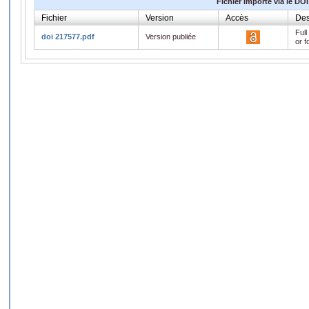
Fichier importé via le DOI
Fichier
Version
Accès
Des
Full
doi 217577.pdf
Version publiée
or f