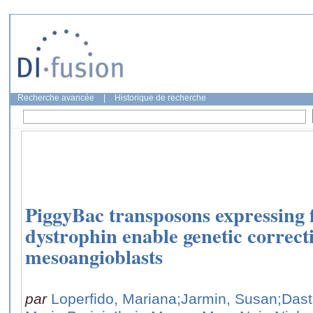
Recherche avancée
|
Historique de recherche
PiggyBac transposons expressing 
dystrophin enable genetic correct
mesoangioblasts
par
Loperfido, Mariana
;Jarmin, Susan
;Dast