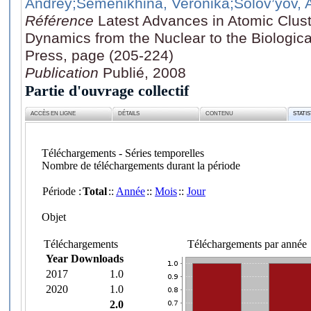
Andrey
;Semenikhina, Veronika
;Solov’yov, 
Référence
Latest Advances in Atomic Clust
Dynamics from the Nuclear to the Biologica
Press, page (205-224)
Publication
Publié, 2008
Partie d'ouvrage collectif
ACCÈS EN LIGNE
DÉTAILS
CONTENU
STATI