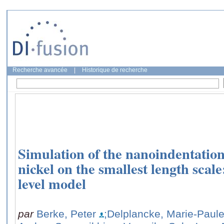
Recherche avancée
|
Historique de recherche
Simulation of the nanoindentatio
nickel on the smallest length scal
level model
par
Berke, Peter
;Delplancke, Marie-Paul