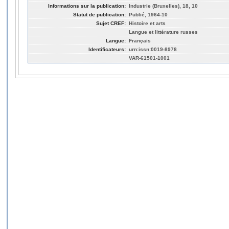
Informations sur la publication:
Industrie (Bruxelles), 18, 10
Statut de publication:
Publié, 1964-10
Sujet CREF:
Histoire et arts
Langue et littérature russes
Langue:
Français
Identificateurs:
urn:issn:0019-8978
VAR-61501-1001