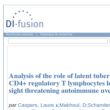
Recherche avancée
|
Historique de recherche
Analysis of the role of latent tub
CD4+ regulatory T lymphocytes lev
sight threatening autoimmune uvei
par
Caspers, Laure
;Makhoul, D
;Schanden