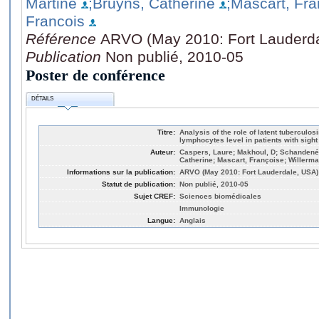
Martine
;Bruyns, Catherine
;Mascart, Fra
Francois
Référence
ARVO (May 2010: Fort Lauderd
Publication
Non publié, 2010-05
Poster de conférence
DÉTAILS
Titre:
Analysis of the role of latent tuberculo
lymphocytes level in patients with sigh
Auteur:
Caspers, Laure; Makhoul, D; Schandené,
Catherine; Mascart, Françoise; Willerma
Informations sur la publication:
ARVO (May 2010: Fort Lauderdale, USA)
Statut de publication:
Non publié, 2010-05
Sujet CREF:
Sciences biomédicales
Immunologie
Langue:
Anglais