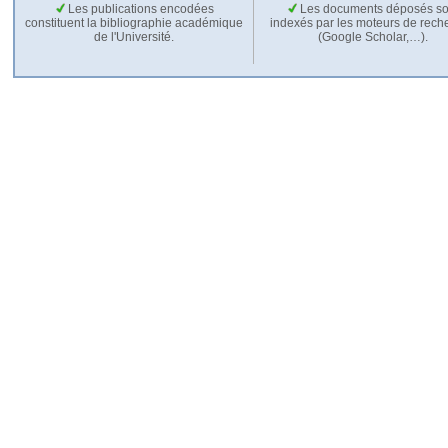
Les publications encodées
Les documents déposés so
constituent la bibliographie académique
indexés par les moteurs de rech
de l'Université.
(Google Scholar,…).