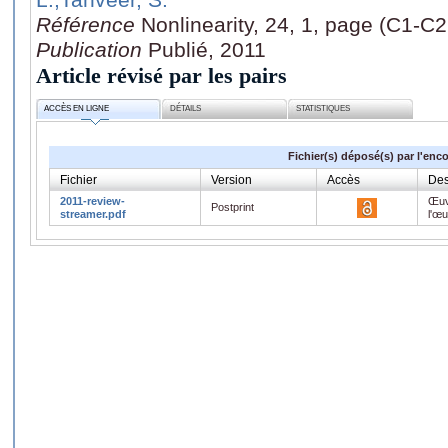
Référence
Nonlinearity, 24, 1, page (C1-C2
Publication
Publié, 2011
Article révisé par les pairs
ACCÈS EN LIGNE
DÉTAILS
STATISTIQUES
Fichier(s) déposé(s) par l'enc
Fichier
Version
Accès
Des
2011-review-
Œuv
Postprint
streamer.pdf
l'œ