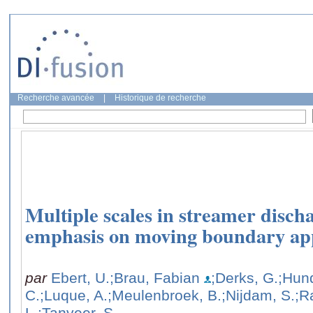
Recherche avancée
|
Historique de recherche
Multiple scales in streamer disch
emphasis on moving boundary ap
par
Ebert, U.
;Brau, Fabian
;Derks, G.
;Hund
C.
;Luque, A.
;Meulenbroek, B.
;Nijdam, S.
;R
L.
;Tanveer, S.