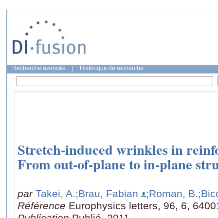
Recherche avancée
|
Historique de recherche
Stretch-induced wrinkles in rei
From out-of-plane to in-plane str
par
Takei, A.
;Brau, Fabian
;Roman, B.
;Bic
Référence
Europhysics letters, 96, 6, 6400
Publication
Publié, 2011