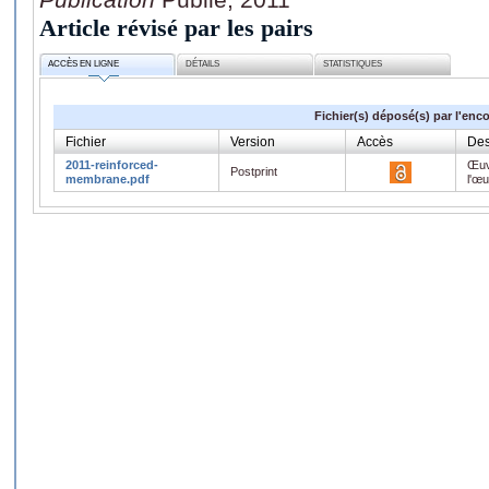
Article révisé par les pairs
ACCÈS EN LIGNE
DÉTAILS
STATISTIQUES
Fichier(s) déposé(s) par l'enc
Fichier
Version
Accès
Des
2011-reinforced-
Œuv
Postprint
membrane.pdf
l'œ