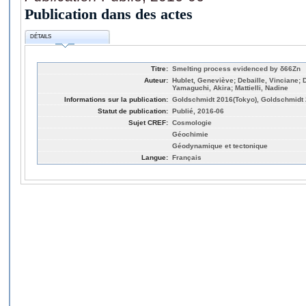
Publication dans des actes
DÉTAILS
Titre:
Smelting process evidenced by δ66Zn
Auteur:
Hublet, Geneviève; Debaille, Vinciane;
Yamaguchi, Akira; Mattielli, Nadine
Informations sur la publication:
Goldschmidt 2016(Tokyo), Goldschmidt
Statut de publication:
Publié, 2016-06
Sujet CREF:
Cosmologie
Géochimie
Géodynamique et tectonique
Langue:
Français