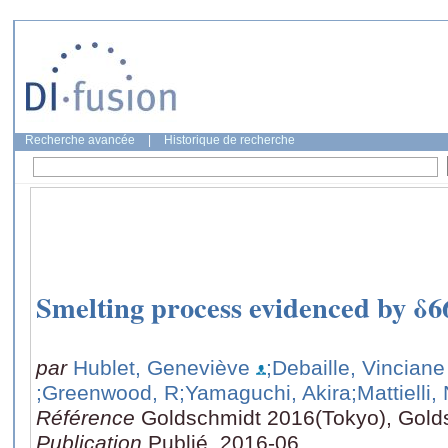
Recherche avancée
|
Historique de recherche
Smelting process evidenced by δ
par
Hublet, Geneviève
;Debaille, Vinciane
;Greenwood, R
;Yamaguchi, Akira
;Mattielli
Référence
Goldschmidt 2016(Tokyo), Gold
Publication
Publié, 2016-06