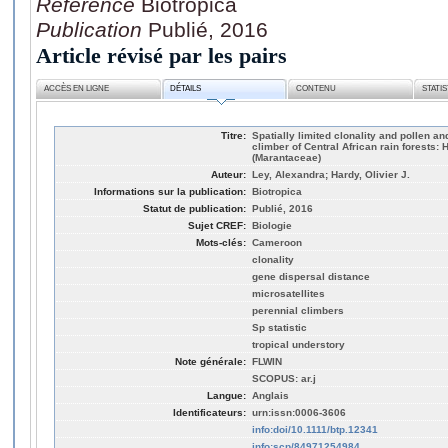
Référence
Biotropica
Publication
Publié, 2016
Article révisé par les pairs
ACCÈS EN LIGNE
DÉTAILS
CONTENU
STATI
Titre:
Spatially limited clonality and pollen an
climber of Central African rain forest
(Marantaceae)
Auteur:
Ley, Alexandra; Hardy, Olivier J.
Informations sur la publication:
Biotropica
Statut de publication:
Publié, 2016
Sujet CREF:
Biologie
Mots-clés:
Cameroon
clonality
gene dispersal distance
microsatellites
perennial climbers
Sp statistic
tropical understory
Note générale:
FLWIN
SCOPUS: ar.j
Langue:
Anglais
Identificateurs:
urn:issn:0006-3606
info:doi/10.1111/btp.12341
info:scp/84971254984