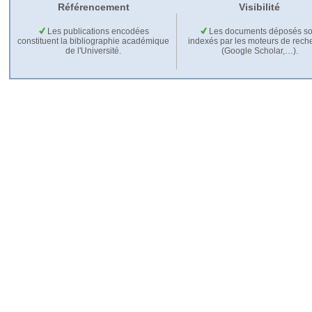
Référencement
Visibilité
Les publications encodées
Les documents déposés so
constituent la bibliographie académique
indexés par les moteurs de rech
de l'Université.
(Google Scholar,…).